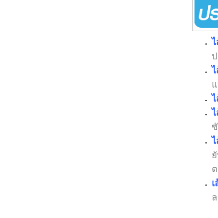
ไ
ป
ไ
แ
ไ
ไ
ซ
ไ
ย
ต
เ
ล